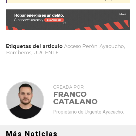
Etiquetas del articulo
Acceso Perón
,
Ayacucho
,
Bomberos
,
URGENTE
CREADA POR
FRANCO
CATALANO
Propietario de Urgente Ayacucho.
Más Noticias