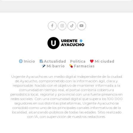
Inicio
Actualidad
Politica
Mi ciudad
Mi barrio
Farmacias
Urgente Ayacucho es un medio digital independiente de la ciudad
de Ayacucho, comprometido con la información ágil, clara y
responsable. Nacido con el objetivo de mantener informada a la
comunidad en tiempo real, el portal combina cobertura
periodística local, regional y provincial con una fuerte presencia en
redes sociales. Con una comunidad digital que supera los 100.000
seguidores en sus distintas plataformas, Urgente Ayacucho se
consolidó como uno de los principales canales informativos de la
localidad, alcanzando públicos de todas las edades. Sitio realizado
con IA, con supervición de nuestros redactores.