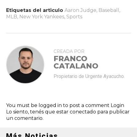
Etiquetas del articulo
Aaron Judge
,
Baseball
,
MLB
,
New York Yankees
,
Sports
CREADA POR
FRANCO
CATALANO
Propietario de Urgente Ayacucho.
You must be logged in to post a comment
Login
Lo siento, tenés que estar
conectado
para publicar
un comentario.
Más Noticias