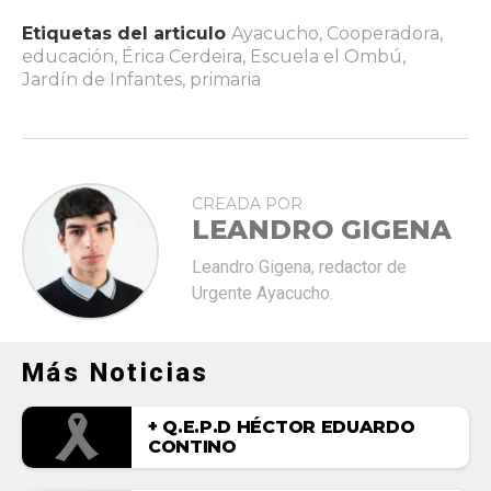
Etiquetas del articulo
Ayacucho
,
Cooperadora
,
educación
,
Érica Cerdeira
,
Escuela el Ombú
,
Jardín de Infantes
,
primaria
CREADA POR
LEANDRO GIGENA
Leandro Gigena, redactor de
Urgente Ayacucho.
Más Noticias
+ Q.E.P.D HÉCTOR EDUARDO
CONTINO