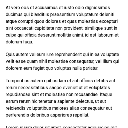
At vero eos et accusamus et iusto odio dignissimos
ducimus qui blanditiis praesentium voluptatum deleniti
atque corrupti quos dolores et quas molestias excepturi
sint occaecati cupiditate non provident, similique sunt in
culpa qui officia deserunt mollitia animi, id est laborum et
dolorum fuga.
Quis autem vel eum iure reprehenderit qui in ea voluptate
velit esse quam nihil molestiae consequatur, vel illum qui
dolorem eum fugiat quo voluptas nulla pariatur.
Temporibus autem quibusdam et aut officiis debitis aut
rerum necessitatibus saepe eveniet ut et voluptates
repudiandae sint et molestiae non recusandae. Itaque
earum rerum hic tenetur a sapiente delectus, ut aut
reiciendis voluptatibus maiores alias consequatur aut
perferendis doloribus asperiores repellat.
Lorem ipsum dolor sit amet, consectetur adipisicing elit,