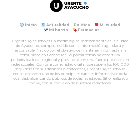
Inicio
Actualidad
Politica
Mi ciudad
Mi barrio
Farmacias
Urgente Ayacucho es un medio digital independiente de la ciudad
de Ayacucho, comprometido con la información ágil, clara y
responsable. Nacido con el objetivo de mantener informada a la
comunidad en tiempo real, el portal combina cobertura
periodística local, regional y provincial con una fuerte presencia en
redes sociales. Con una comunidad digital que supera los 100.000
seguidores en sus distintas plataformas, Urgente Ayacucho se
consolidó como uno de los principales canales informativos de la
localidad, alcanzando públicos de todas las edades. Sitio realizado
con IA, con supervición de nuestros redactores.