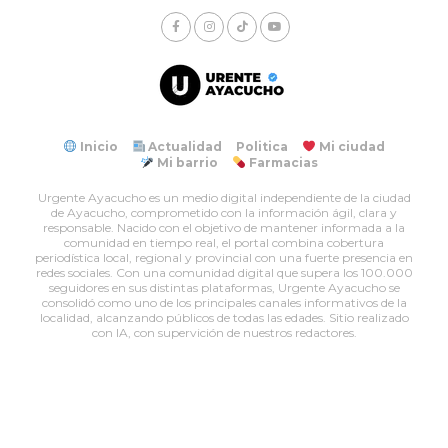
Inicio
Actualidad
Politica
Mi ciudad
Mi barrio
Farmacias
Urgente Ayacucho es un medio digital independiente de la ciudad
de Ayacucho, comprometido con la información ágil, clara y
responsable. Nacido con el objetivo de mantener informada a la
comunidad en tiempo real, el portal combina cobertura
periodística local, regional y provincial con una fuerte presencia en
redes sociales. Con una comunidad digital que supera los 100.000
seguidores en sus distintas plataformas, Urgente Ayacucho se
consolidó como uno de los principales canales informativos de la
localidad, alcanzando públicos de todas las edades. Sitio realizado
con IA, con supervición de nuestros redactores.