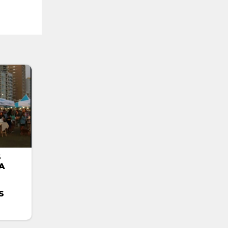
S
A
S