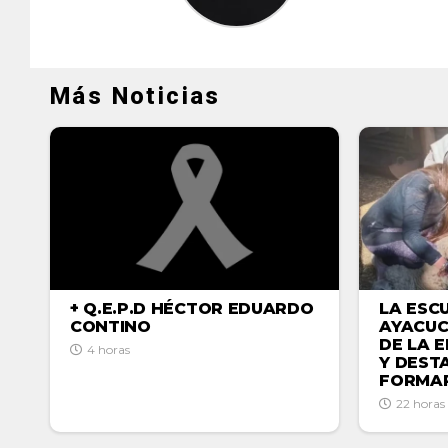
Más Noticias
LA ESC
+ Q.E.P.D HÉCTOR EDUARDO
AYACUC
CONTINO
DE LA 
4 horas
Y DEST
FORMAR
22 horas