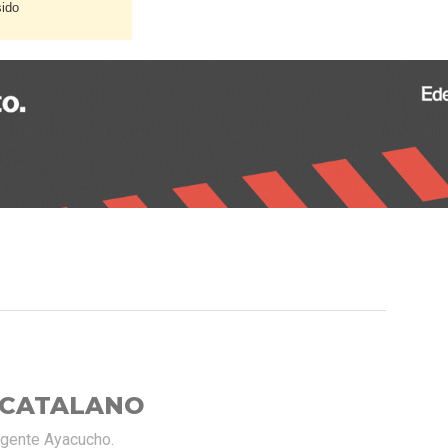
sido
 CATALANO
rgente Ayacucho.