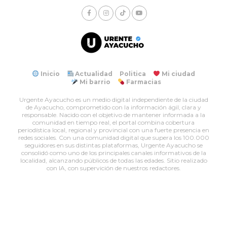
Inicio
Actualidad
Politica
Mi ciudad
Mi barrio
Farmacias
Urgente Ayacucho es un medio digital independiente de la ciudad
de Ayacucho, comprometido con la información ágil, clara y
responsable. Nacido con el objetivo de mantener informada a la
comunidad en tiempo real, el portal combina cobertura
periodística local, regional y provincial con una fuerte presencia en
redes sociales. Con una comunidad digital que supera los 100.000
seguidores en sus distintas plataformas, Urgente Ayacucho se
consolidó como uno de los principales canales informativos de la
localidad, alcanzando públicos de todas las edades. Sitio realizado
con IA, con supervición de nuestros redactores.