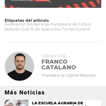
Etiquetas del articulo
Federación Bonaerense Pampeana de Fútbol
,
Seleción Sub 15 de Ayacucho
,
Torneo Juvenil
CREADA POR
FRANCO
CATALANO
Propietario de Urgente Ayacucho.
Más Noticias
LA ESCUELA AGRARIA DE