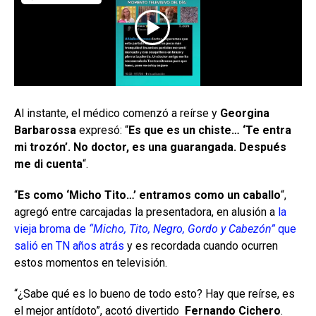
Al instante, el médico comenzó a reírse y
Georgina
Barbarossa
expresó: “
Es que es un chiste… ‘Te entra
mi trozón’. No doctor, es una guarangada. Después
me di cuenta
“.
“
Es como ‘Micho Tito…’ entramos como un caballo
“,
agregó entre carcajadas la presentadora, en alusión a
la
vieja broma de
“Micho, Tito, Negro, Gordo y Cabezón”
que
salió en TN años atrás
y es recordada cuando ocurren
estos momentos en televisión.
“¿Sabe qué es lo bueno de todo esto? Hay que reírse, es
el mejor antídoto”, acotó divertido
Fernando Cichero
.