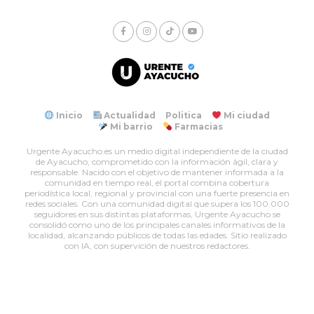
Inicio
Actualidad
Politica
Mi ciudad
Mi barrio
Farmacias
Urgente Ayacucho es un medio digital independiente de la ciudad
de Ayacucho, comprometido con la información ágil, clara y
responsable. Nacido con el objetivo de mantener informada a la
comunidad en tiempo real, el portal combina cobertura
periodística local, regional y provincial con una fuerte presencia en
redes sociales. Con una comunidad digital que supera los 100.000
seguidores en sus distintas plataformas, Urgente Ayacucho se
consolidó como uno de los principales canales informativos de la
localidad, alcanzando públicos de todas las edades. Sitio realizado
con IA, con supervición de nuestros redactores.