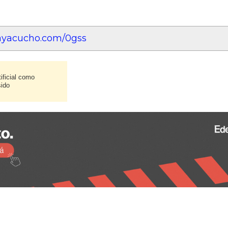
eayacucho.com/0gss
ificial como
sido
E