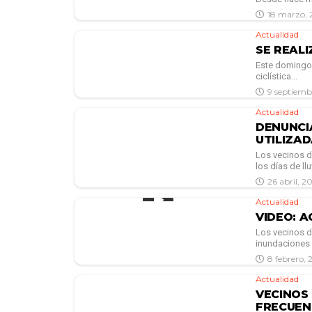
18 marzo, 
Actualidad
SE REAL
Este domingo 
ciclística...
9 septiemb
Actualidad
DENUNCIA
UTILIZA
Los vecinos d
los días de lluv
26 abril, 2
Actualidad
VIDEO: 
Los vecinos d
inundaciones 
8 febrero,
Actualidad
VECINOS
FRECUE