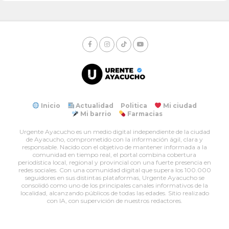
Inicio
Actualidad
Politica
Mi ciudad
Mi barrio
Farmacias
Urgente Ayacucho es un medio digital independiente de la ciudad
de Ayacucho, comprometido con la información ágil, clara y
responsable. Nacido con el objetivo de mantener informada a la
comunidad en tiempo real, el portal combina cobertura
periodística local, regional y provincial con una fuerte presencia en
redes sociales. Con una comunidad digital que supera los 100.000
seguidores en sus distintas plataformas, Urgente Ayacucho se
consolidó como uno de los principales canales informativos de la
localidad, alcanzando públicos de todas las edades. Sitio realizado
con IA, con supervición de nuestros redactores.