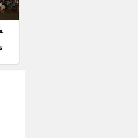
S
A
S