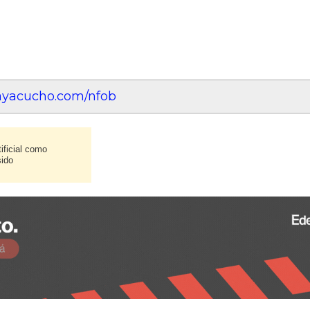
eayacucho.com/nfob
ificial como
sido