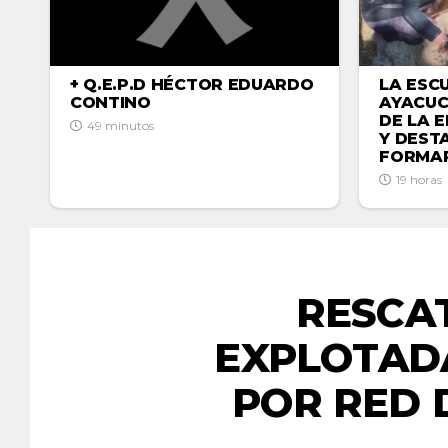
LA ESC
+ Q.E.P.D HÉCTOR EDUARDO
AYACUC
CONTINO
DE LA 
49 minutos
Y DEST
FORMAR
19 horas
RESCA
EXPLOTAD
POR RED 