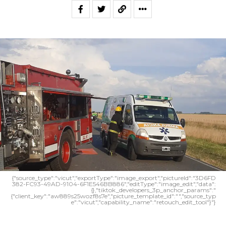
{"source_type":"vicut","exportType":"image_export","pictureId":"3D6FD
382-FC93-49AD-9104-6F1E546BB886","editType":"image_edit","data":
{},"tiktok_developers_3p_anchor_params":"
{"client_key":"aw889s25wozf8s7e","picture_template_id":"","source_typ
e":"vicut","capability_name":"retouch_edit_tool"}"}