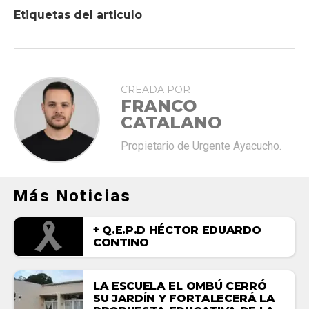
Etiquetas del articulo
CREADA POR
FRANCO
CATALANO
Propietario de Urgente Ayacucho.
Más Noticias
+ Q.E.P.D HÉCTOR EDUARDO
CONTINO
LA ESCUELA EL OMBÚ CERRÓ
SU JARDÍN Y FORTALECERÁ LA