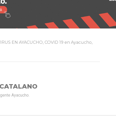
IRUS EN AYACUCHO
,
COVID 19 en Ayacucho
,
 CATALANO
rgente Ayacucho.