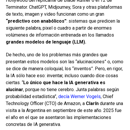
Hollywood del replicante de Blade Runner o el T2 de
Terminator. ChatGPT, Midjourney, Sora y otras plataformas
de texto, imagen y video funcionan como un gran
“predictivo con anabólicos”
: sistemas que predicen la
siguiente palabra, pixel o cuadro a partir de enormes
volúmenes de información entrenada en los llamados
grandes modelos de lenguaje (LLM).
De hecho, uno de los problemas más grandes que
presentan estos modelos son las “alucinaciones” o, como
se dice de manera coloquial, los “inventos”. Pero, en rigor,
la IA sólo hace eso: inventar, incluso cuando dice cosas
ciertas. “
Lo único que hace la IA generativa es
alucinar
, porque no tiene cerebro. Junta palabras según
probabilidad estadística”,
decía Werner Vogels
, Chief
Technology Officer (CTO) de Amazon, a
Clarín
durante una
visita a la Argentina en septiembre de este año. 2025 fue
el año en el que se asentaron las implementaciones
concretas de IA generativa.