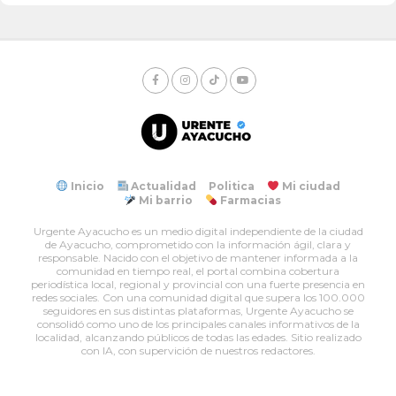
Inicio
Actualidad
Politica
Mi ciudad
Mi barrio
Farmacias
Urgente Ayacucho es un medio digital independiente de la ciudad
de Ayacucho, comprometido con la información ágil, clara y
responsable. Nacido con el objetivo de mantener informada a la
comunidad en tiempo real, el portal combina cobertura
periodística local, regional y provincial con una fuerte presencia en
redes sociales. Con una comunidad digital que supera los 100.000
seguidores en sus distintas plataformas, Urgente Ayacucho se
consolidó como uno de los principales canales informativos de la
localidad, alcanzando públicos de todas las edades. Sitio realizado
con IA, con supervición de nuestros redactores.