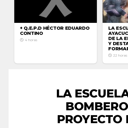
LA ESC
+ Q.E.P.D HÉCTOR EDUARDO
AYACUC
CONTINO
DE LA 
4 horas
Y DEST
FORMAR
22 horas
LA ESCUELA
BOMBERO
PROYECTO