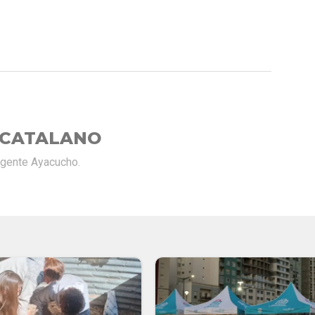
E
 CATALANO
rgente Ayacucho.