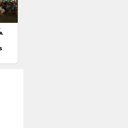
S
A
S