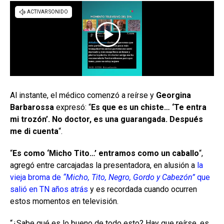
Al instante, el médico comenzó a reírse y
Georgina
Barbarossa
expresó: “
Es que es un chiste… ‘Te entra
mi trozón’. No doctor, es una guarangada. Después
me di cuenta
“.
“
Es como ‘Micho Tito…’ entramos como un caballo
“,
agregó entre carcajadas la presentadora, en alusión a
la
vieja broma de
“Micho, Tito, Negro, Gordo y Cabezón”
que
salió en TN años atrás
y es recordada cuando ocurren
estos momentos en televisión.
“¿Sabe qué es lo bueno de todo esto? Hay que reírse, es