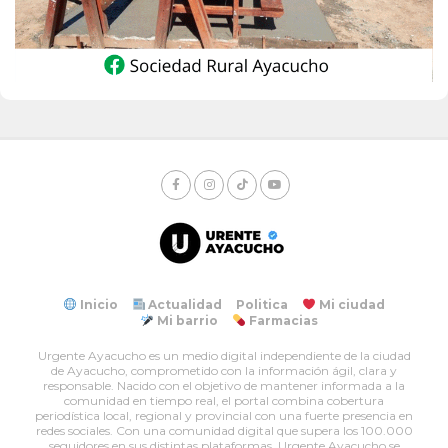
Inicio
Actualidad
Politica
Mi ciudad
Mi barrio
Farmacias
Urgente Ayacucho es un medio digital independiente de la ciudad
de Ayacucho, comprometido con la información ágil, clara y
responsable. Nacido con el objetivo de mantener informada a la
comunidad en tiempo real, el portal combina cobertura
periodística local, regional y provincial con una fuerte presencia en
redes sociales. Con una comunidad digital que supera los 100.000
seguidores en sus distintas plataformas, Urgente Ayacucho se