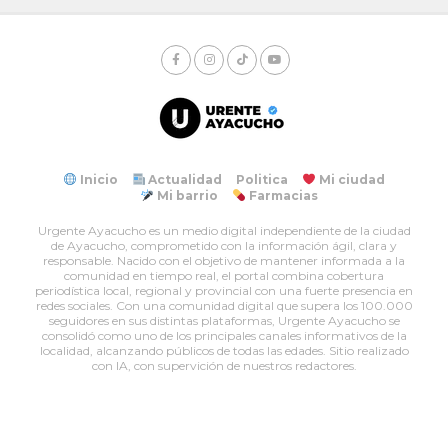
Inicio
Actualidad
Politica
Mi ciudad
Mi barrio
Farmacias
Urgente Ayacucho es un medio digital independiente de la ciudad
de Ayacucho, comprometido con la información ágil, clara y
responsable. Nacido con el objetivo de mantener informada a la
comunidad en tiempo real, el portal combina cobertura
periodística local, regional y provincial con una fuerte presencia en
redes sociales. Con una comunidad digital que supera los 100.000
seguidores en sus distintas plataformas, Urgente Ayacucho se
consolidó como uno de los principales canales informativos de la
localidad, alcanzando públicos de todas las edades. Sitio realizado
con IA, con supervición de nuestros redactores.