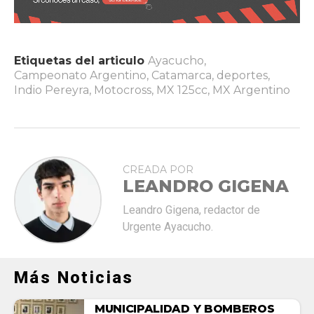
Etiquetas del articulo
Ayacucho
,
Campeonato Argentino
,
Catamarca
,
deportes
,
Indio Pereyra
,
Motocross
,
MX 125cc
,
MX Argentino
CREADA POR
LEANDRO GIGENA
Leandro Gigena, redactor de
Urgente Ayacucho.
Más Noticias
MUNICIPALIDAD Y BOMBEROS