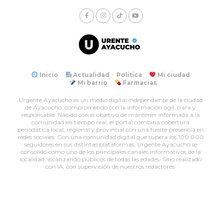
Inicio
Actualidad
Politica
Mi ciudad
Mi barrio
Farmacias
Urgente Ayacucho es un medio digital independiente de la ciudad
de Ayacucho, comprometido con la información ágil, clara y
responsable. Nacido con el objetivo de mantener informada a la
comunidad en tiempo real, el portal combina cobertura
periodística local, regional y provincial con una fuerte presencia en
redes sociales. Con una comunidad digital que supera los 100.000
seguidores en sus distintas plataformas, Urgente Ayacucho se
consolidó como uno de los principales canales informativos de la
localidad, alcanzando públicos de todas las edades. Sitio realizado
con IA, con supervición de nuestros redactores.