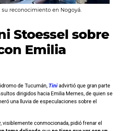
 su reconocimiento en Nogoyá.
ni Stoessel sobre
 con Emilia
pódromo de Tucumán,
Tini
advirtió que gran parte
nsultos dirigidos hacia Emilia Mernes, de quien se
eró una lluvia de especulaciones sobre el
y, visiblemente conmocionada, pidió frenar el
un tema delicado
que
no tiene que ver con un