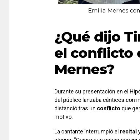
Emilia Mernes con
¿Qué dijo Ti
el conflicto
Mernes?
Durante su presentación en el Hi
del público lanzaba cánticos con i
distanció tras un
conflicto
que gen
motivo.
La cantante interrumpió el
recital
ataque. “Quiero que sepan que
es 