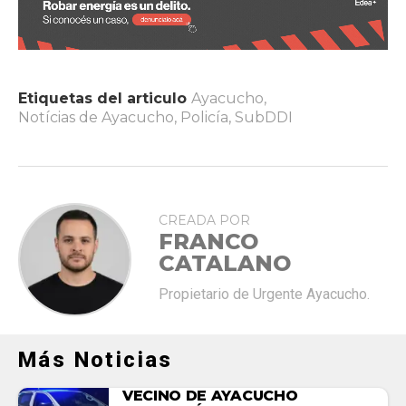
Etiquetas del articulo
Ayacucho
,
Notícias de Ayacucho
,
Policía
,
SubDDI
CREADA POR
FRANCO
CATALANO
Propietario de Urgente Ayacucho.
Más Noticias
VECINO DE AYACUCHO