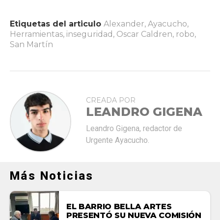
Etiquetas del articulo
Alexander
,
Ayacucho
,
Herramientas
,
inseguridad
,
Oscar Caldren
,
robo
,
San Martín
CREADA POR
LEANDRO GIGENA
Leandro Gigena, redactor de
Urgente Ayacucho.
Más Noticias
EL BARRIO BELLA ARTES
PRESENTÓ SU NUEVA COMISIÓN