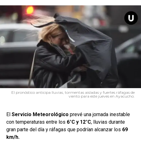
El pronóstico anticipa lluvias, tormentas aisladas y fuertes ráfagas de
viento para este jueves en Ayacucho.
El
Servicio
Meteorológico
prevé una jornada inestable
con temperaturas entre los
6°C y 12°C
, lluvias durante
gran parte del día y ráfagas que podrían alcanzar los
69
km/h.