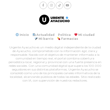
Inicio
Actualidad
Politica
Mi ciudad
Mi barrio
Farmacias
Urgente Ayacucho es un medio digital independiente de la ciudad
de Ayacucho, comprometido con la información ágil, clara y
responsable. Nacido con el objetivo de mantener informada a la
comunidad en tiempo real, el portal combina cobertura
periodística local, regional y provincial con una fuerte presencia en
redes sociales. Con una comunidad digital que supera los 100.000
seguidores en sus distintas plataformas, Urgente Ayacucho se
consolidó como uno de los principales canales informativos de la
localidad, alcanzando públicos de todas las edades. Sitio realizado
con IA, con supervición de nuestros redactores.