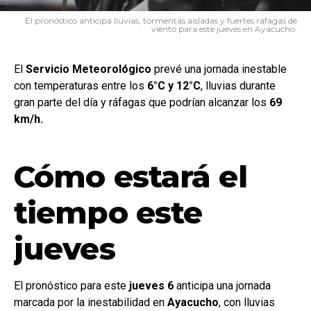
El pronóstico anticipa lluvias, tormentas aisladas y fuertes ráfagas de
viento para este jueves en Ayacucho.
El
Servicio
Meteorológico
prevé una jornada inestable
con temperaturas entre los
6°C y 12°C
, lluvias durante
gran parte del día y ráfagas que podrían alcanzar los
69
km/h.
Cómo estará el
tiempo este
jueves
El pronóstico para este
jueves 6
anticipa una jornada
marcada por la inestabilidad en
Ayacucho
, con lluvias