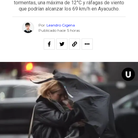
tormentas, una máxima de 12°C y ráfagas de viento
que podrían alcanzar los 69 km/h en Ayacucho.
Por
Leandro Gigena
Publicado hace
5 horas