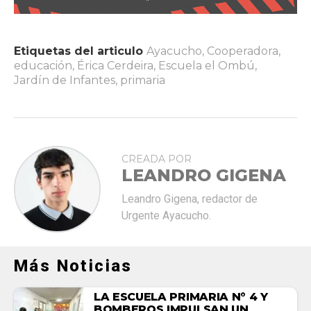
Etiquetas del articulo
Ayacucho
,
Cooperadora
,
educación
,
Érica Cerdeira
,
Escuela el Ombú
,
Jardín de Infantes
,
primaria
CREADA POR
LEANDRO GIGENA
Leandro Gigena, redactor de
Urgente Ayacucho.
Más Noticias
LA ESCUELA PRIMARIA N° 4 Y
BOMBEROS IMPULSAN UN