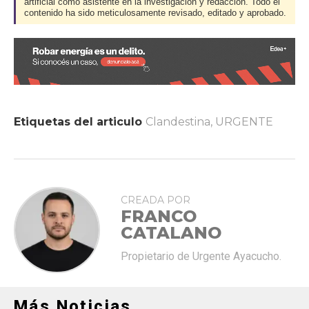
artificial como asistente en la investigación y redacción. Todo el
contenido ha sido meticulosamente revisado, editado y aprobado.
Etiquetas del articulo
Clandestina
,
URGENTE
CREADA POR
FRANCO
CATALANO
Propietario de Urgente Ayacucho.
Más Noticias