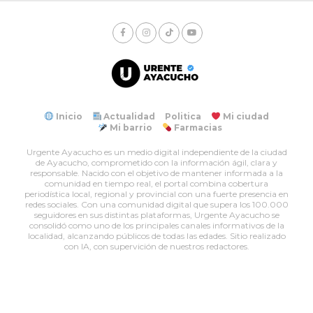
Inicio
Actualidad
Politica
Mi ciudad
Mi barrio
Farmacias
Urgente Ayacucho es un medio digital independiente de la ciudad
de Ayacucho, comprometido con la información ágil, clara y
responsable. Nacido con el objetivo de mantener informada a la
comunidad en tiempo real, el portal combina cobertura
periodística local, regional y provincial con una fuerte presencia en
redes sociales. Con una comunidad digital que supera los 100.000
seguidores en sus distintas plataformas, Urgente Ayacucho se
consolidó como uno de los principales canales informativos de la
localidad, alcanzando públicos de todas las edades. Sitio realizado
con IA, con supervición de nuestros redactores.