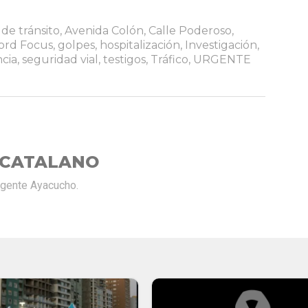
de tránsito
,
Avenida Colón
,
Calle Poderoso
,
ord Focus
,
golpes
,
hospitalización
,
Investigación
,
cia
,
seguridad vial
,
testigos
,
Tráfico
,
URGENTE
 CATALANO
rgente Ayacucho.