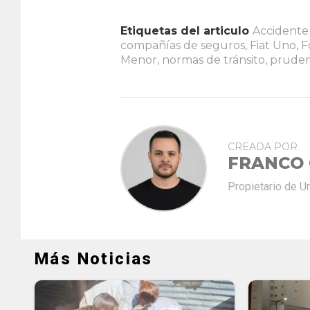
Etiquetas del articulo
Accidente 
compañías de seguros
,
Fiat Uno
,
F
Menor
,
normas de tránsito
,
pruden
CREADA POR
FRANCO
Propietario de U
Más Noticias