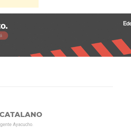
 CATALANO
rgente Ayacucho.