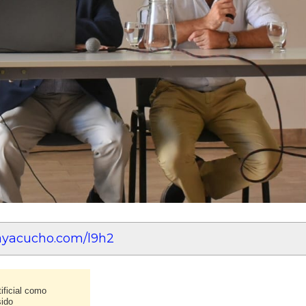
eayacucho.com/l9h2
ificial como
sido