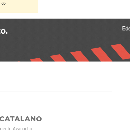
sido
 CATALANO
rgente Ayacucho.