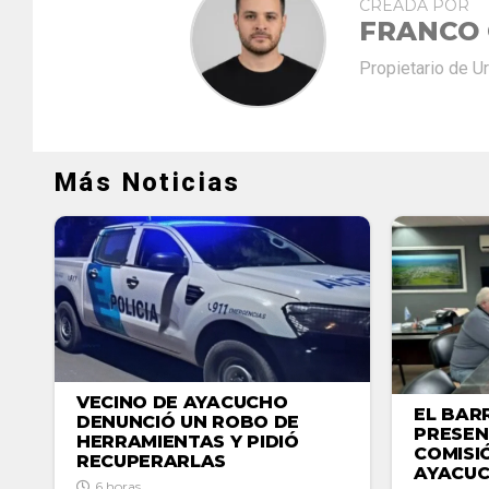
CREADA POR
FRANCO
Propietario de U
Más Noticias
VECINO DE AYACUCHO
EL BAR
DENUNCIÓ UN ROBO DE
PRESEN
HERRAMIENTAS Y PIDIÓ
COMISI
RECUPERARLAS
AYACU
6 horas