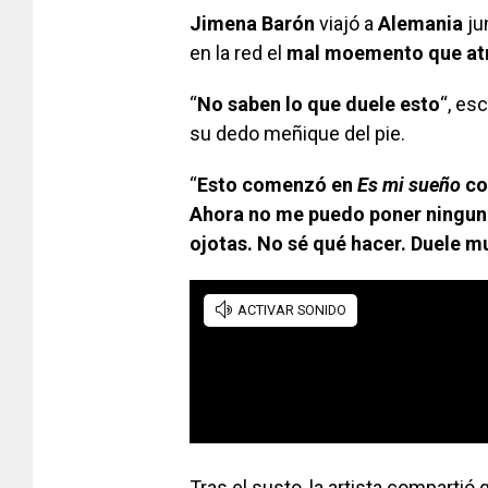
Jimena Barón
viajó a
Alemania
ju
en la red el
mal moemento que at
“
No saben lo que duele esto
“, es
su dedo meñique del pie.
“
Esto comenzó en
Es mi sueño
co
Ahora no me puedo poner ninguna 
ojotas. No sé qué hacer. Duele 
Tras el susto, la artista compartió 