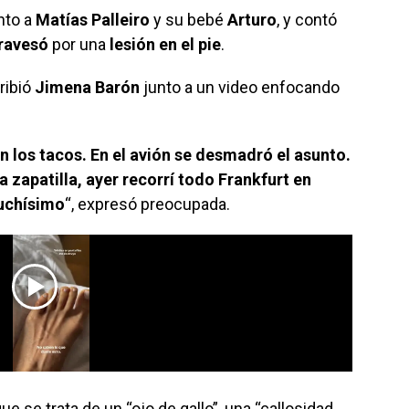
nto a
Matías Palleiro
y su bebé
Arturo
, y contó
ravesó
por una
lesión en el pie
.
cribió
Jimena Barón
junto a un video enfocando
n los tacos. En el avión se desmadró el asunto.
zapatilla, ayer recorrí todo Frankfurt en
muchísimo
“, expresó preocupada.
que se trata de un “ojo de gallo”, una “callosidad