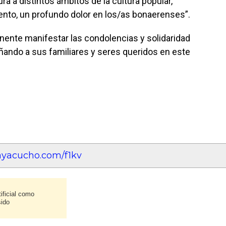
ura a distintos ámbitos de la cultura popular,
ento, un profundo dolor en los/as bonaerenses”.
tinente manifestar las condolencias y solidaridad
ñando a sus familiares y seres queridos en este
eayacucho.com/f1kv
ificial como
sido