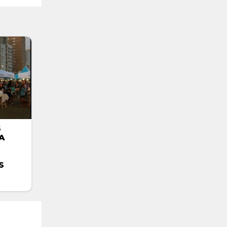
S
A
S