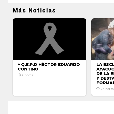
Más Noticias
LA ESC
+ Q.E.P.D HÉCTOR EDUARDO
AYACUC
CONTINO
DE LA 
6 horas
Y DEST
FORMAR
24 horas