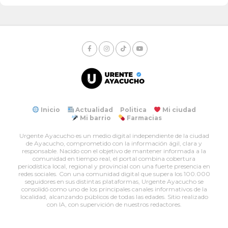
Inicio
Actualidad
Politica
Mi ciudad
Mi barrio
Farmacias
Urgente Ayacucho es un medio digital independiente de la ciudad
de Ayacucho, comprometido con la información ágil, clara y
responsable. Nacido con el objetivo de mantener informada a la
comunidad en tiempo real, el portal combina cobertura
periodística local, regional y provincial con una fuerte presencia en
redes sociales. Con una comunidad digital que supera los 100.000
seguidores en sus distintas plataformas, Urgente Ayacucho se
consolidó como uno de los principales canales informativos de la
localidad, alcanzando públicos de todas las edades. Sitio realizado
con IA, con supervición de nuestros redactores.