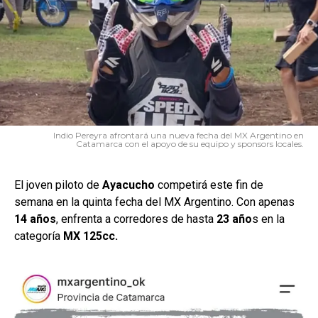
Indio Pereyra afrontará una nueva fecha del MX Argentino en
Catamarca con el apoyo de su equipo y sponsors locales.
El joven piloto de
Ayacucho
competirá este fin de
semana en la quinta fecha del MX Argentino. Con apenas
14 años
, enfrenta a corredores de hasta
23 año
s en la
categoría
MX 125cc.