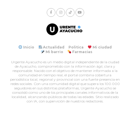
Inicio
Actualidad
Politica
Mi ciudad
Mi barrio
Farmacias
Urgente Ayacucho es un medio digital independiente de la ciudad
de Ayacucho, comprometido con la información ágil, clara y
responsable. Nacido con el objetivo de mantener informada a la
comunidad en tiempo real, el portal combina cobertura
periodística local, regional y provincial con una fuerte presencia en
redes sociales. Con una comunidad digital que supera los 100.000
seguidores en sus distintas plataformas, Urgente Ayacucho se
consolidó como uno de los principales canales informativos de la
localidad, alcanzando públicos de todas las edades. Sitio realizado
con IA, con supervición de nuestros redactores.