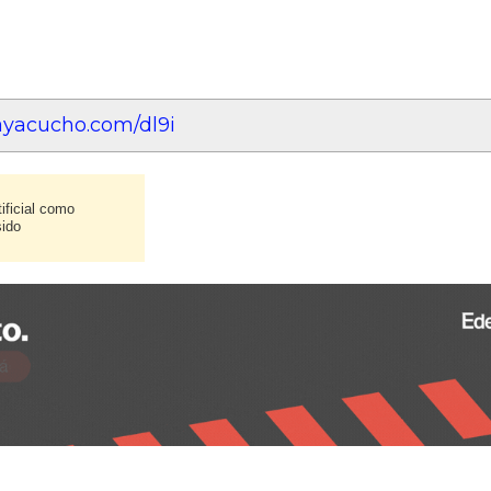
eayacucho.com/dl9i
ificial como
sido