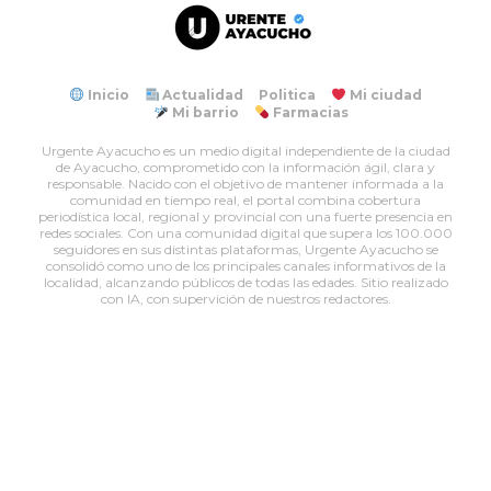
Inicio
Actualidad
Politica
Mi ciudad
Mi barrio
Farmacias
Urgente Ayacucho es un medio digital independiente de la ciudad
de Ayacucho, comprometido con la información ágil, clara y
responsable. Nacido con el objetivo de mantener informada a la
comunidad en tiempo real, el portal combina cobertura
periodística local, regional y provincial con una fuerte presencia en
redes sociales. Con una comunidad digital que supera los 100.000
seguidores en sus distintas plataformas, Urgente Ayacucho se
consolidó como uno de los principales canales informativos de la
localidad, alcanzando públicos de todas las edades. Sitio realizado
con IA, con supervición de nuestros redactores.