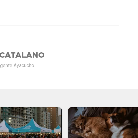
 CATALANO
rgente Ayacucho.