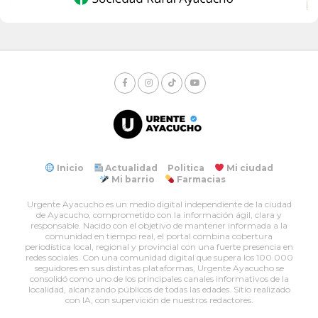
Inicio
Actualidad
Politica
Mi ciudad
Mi barrio
Farmacias
Urgente Ayacucho es un medio digital independiente de la ciudad
de Ayacucho, comprometido con la información ágil, clara y
responsable. Nacido con el objetivo de mantener informada a la
comunidad en tiempo real, el portal combina cobertura
periodística local, regional y provincial con una fuerte presencia en
redes sociales. Con una comunidad digital que supera los 100.000
seguidores en sus distintas plataformas, Urgente Ayacucho se
consolidó como uno de los principales canales informativos de la
localidad, alcanzando públicos de todas las edades. Sitio realizado
con IA, con supervición de nuestros redactores.