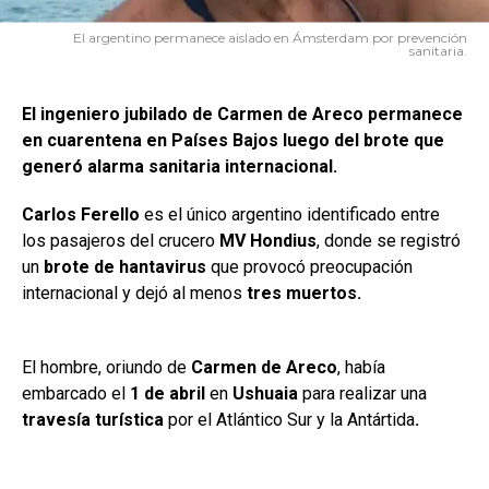
El argentino permanece aislado en Ámsterdam por prevención
sanitaria.
El ingeniero jubilado de Carmen de Areco permanece
en cuarentena en Países Bajos luego del brote que
generó alarma sanitaria internacional.
Carlos Ferello
es el único argentino identificado entre
los pasajeros del crucero
MV Hondius
, donde se registró
un
brote de hantavirus
que provocó preocupación
internacional y dejó al menos
tres muertos.
El hombre, oriundo de
Carmen de Areco
, había
embarcado el
1 de abril
en
Ushuaia
para realizar una
travesía turística
por el Atlántico Sur y la Antártida
.