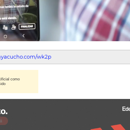
eayacucho.com/wk2p
ificial como
sido