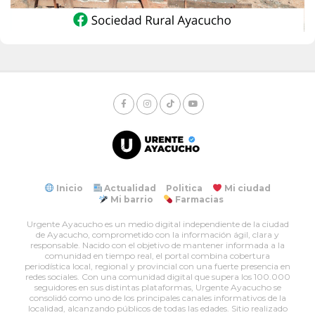
Inicio
Actualidad
Politica
Mi ciudad
Mi barrio
Farmacias
Urgente Ayacucho es un medio digital independiente de la ciudad
de Ayacucho, comprometido con la información ágil, clara y
responsable. Nacido con el objetivo de mantener informada a la
comunidad en tiempo real, el portal combina cobertura
periodística local, regional y provincial con una fuerte presencia en
redes sociales. Con una comunidad digital que supera los 100.000
seguidores en sus distintas plataformas, Urgente Ayacucho se
consolidó como uno de los principales canales informativos de la
localidad, alcanzando públicos de todas las edades. Sitio realizado