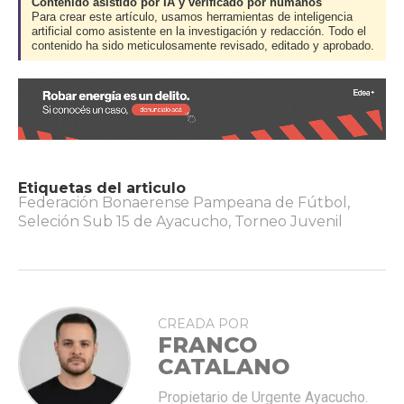
Contenido asistido por IA y verificado por humanos
Para crear este artículo, usamos herramientas de inteligencia
artificial como asistente en la investigación y redacción. Todo el
contenido ha sido meticulosamente revisado, editado y aprobado.
Etiquetas del articulo
Federación Bonaerense Pampeana de Fútbol
,
Seleción Sub 15 de Ayacucho
,
Torneo Juvenil
CREADA POR
FRANCO
CATALANO
Propietario de Urgente Ayacucho.