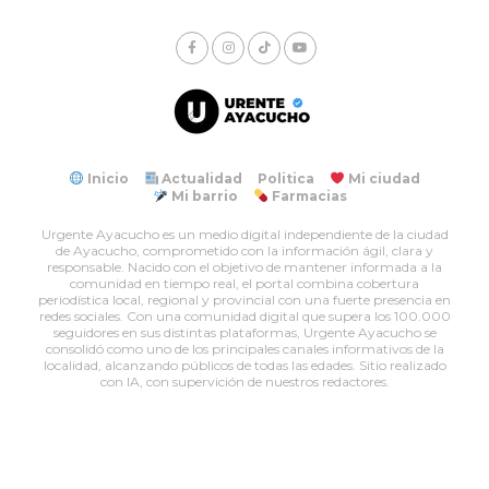
Inicio
Actualidad
Politica
Mi ciudad
Mi barrio
Farmacias
Urgente Ayacucho es un medio digital independiente de la ciudad
de Ayacucho, comprometido con la información ágil, clara y
responsable. Nacido con el objetivo de mantener informada a la
comunidad en tiempo real, el portal combina cobertura
periodística local, regional y provincial con una fuerte presencia en
redes sociales. Con una comunidad digital que supera los 100.000
seguidores en sus distintas plataformas, Urgente Ayacucho se
consolidó como uno de los principales canales informativos de la
localidad, alcanzando públicos de todas las edades. Sitio realizado
con IA, con supervición de nuestros redactores.