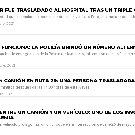
R FUE TRASLADADO AL HOSPITAL TRAS UN TRIPLE
ad que se trasladaria con su madre en un vehículo Ford, fue trasladado al Hosp
bre, 2021
O FUNCIONA: LA POLICÍA BRINDÓ UN NÚMERO ALTE
acho de emergencias de la Policía de Ayacucho, informaron que las 3 lineas 
bre, 2021
N CAMIÓN EN RUTA 29: UNA PERSONA TRASLADADA
minutos después de las 14:00 horas de este jueves.
re, 2021
ENTRE UN CAMIÓN Y UN VEHÍCULO: UNO DE LOS INV
EMIA
n vehículo protagonizaron un choque en la intersección de calle 25 de mayo y