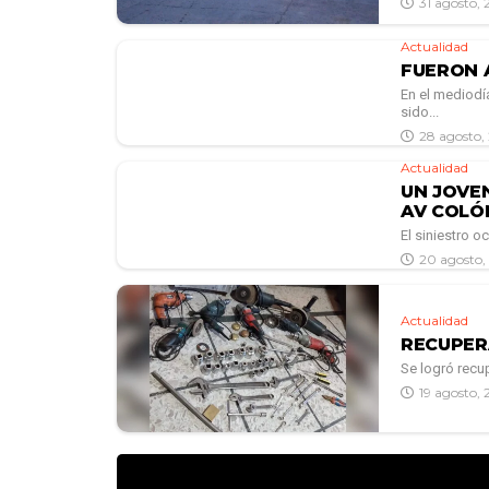
31 agosto, 
Actualidad
FUERON 
En el mediodí
sido...
28 agosto,
Actualidad
UN JOVE
AV COLÓ
El siniestro o
20 agosto,
Actualidad
RECUPER
Se logró recu
19 agosto, 