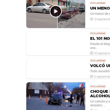
Actualidad
UN MENO
Un menor de ed
12 septiem
Actualidad
EL 101 N
Desde el desp
una...
10 septiem
Actualidad
VOLCÓ U
Todo sucedió 
9 septiemb
Actualidad
CHOQUE 
ALCOHOL
Un camión y u
siniestro...