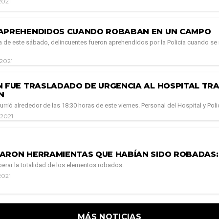
2021
APREHENDIDOS CUANDO ROBABAN EN UN CAMPO
a de este sábado, delincuentes fueron aprehendidos por la Policía cuando se
 2021
N FUE TRASLADADO DE URGENCIA AL HOSPITAL TR
N
currió alrededor de las 18:30 horas de este viernes. Personal del Hospital y Polic
 2021
ARON HERRAMIENTAS QUE HABÍAN SIDO ROBADAS: 
perar la totalidad de los elementos robados.
2021
MÁS NOTICIAS