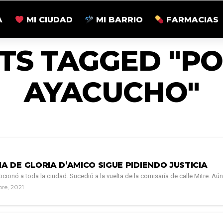
A
MI CIUDAD
MI BARRIO
FARMACIAS
TS TAGGED "PO
AYACUCHO"
IA DE GLORIA D’AMICO SIGUE PIDIENDO JUSTICIA
ionó a toda la ciudad. Sucedió a la vuelta de la comisaría de calle Mitre. Aún 
bre, 2021