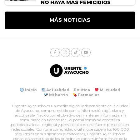
NO HAYA MÁS FEMICIDIOS
MÁS NOTICIAS
Inicio
Actualidad
Politica
Mi ciudad
Mi barrio
Farmacias
Urgente Ayacucho es un medio digital independiente de la ciudad
de Ayacucho, comprometido con la información ágil, clara y
responsable. Nacido con el objetivo de mantener informada a la
comunidad en tiempo real, el portal combina cobertura
periodística local, regional y provincial con una fuerte presencia en
redes sociales. Con una comunidad digital que supera los 100.000
seguidores en sus distintas plataformas, Urgente Ayacucho se
consolidó como uno de los principales canales informativos de la