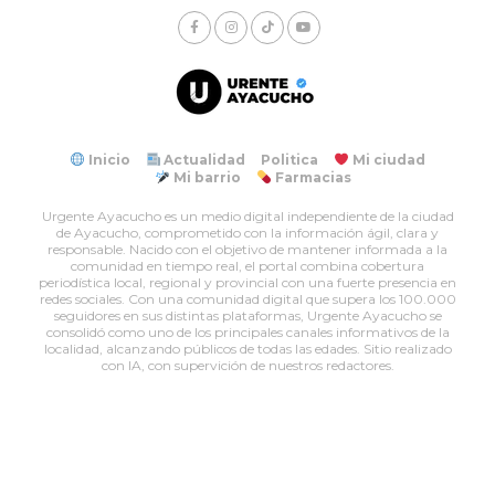
Inicio
Actualidad
Politica
Mi ciudad
Mi barrio
Farmacias
Urgente Ayacucho es un medio digital independiente de la ciudad
de Ayacucho, comprometido con la información ágil, clara y
responsable. Nacido con el objetivo de mantener informada a la
comunidad en tiempo real, el portal combina cobertura
periodística local, regional y provincial con una fuerte presencia en
redes sociales. Con una comunidad digital que supera los 100.000
seguidores en sus distintas plataformas, Urgente Ayacucho se
consolidó como uno de los principales canales informativos de la
localidad, alcanzando públicos de todas las edades. Sitio realizado
con IA, con supervición de nuestros redactores.