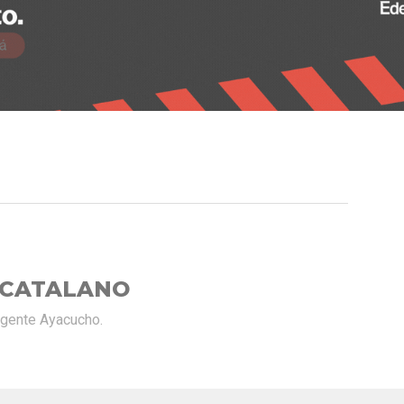
 CATALANO
rgente Ayacucho.