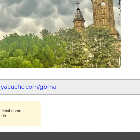
eayacucho.com/gbma
ificial como
sido