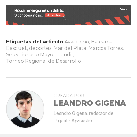
Etiquetas del articulo
Ayacucho
,
Balcarce
,
Básquet
,
deportes
,
Mar del Plata
,
Marcos Torres
,
Seleccionado Mayor
,
Tandil
,
Torneo Regional de Desarrollo
CREADA POR
LEANDRO GIGENA
Leandro Gigena, redactor de
Urgente Ayacucho.