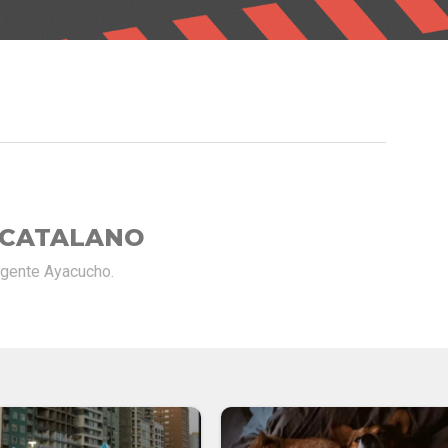
 CATALANO
rgente Ayacucho.