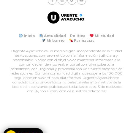
Inicio
Actualidad
Politica
Mi ciudad
Mi barrio
Farmacias
Urgente Ayacucho es un medio digital independiente de la ciudad
de Ayacucho, comprometido con la información ágil, clara y
responsable. Nacido con el objetivo de mantener informada a la
comunidad en tiempo real, el portal combina cobertura
periodística local, regional y provincial con una fuerte presencia en
redes sociales. Con una comunidad digital que supera los 100.000
seguidores en sus distintas plataformas, Urgente Ayacucho se
consolidó como uno de los principales canales informativos de la
localidad, alcanzando públicos de todas las edades. Sitio realizado
con IA, con supervición de nuestros redactores.