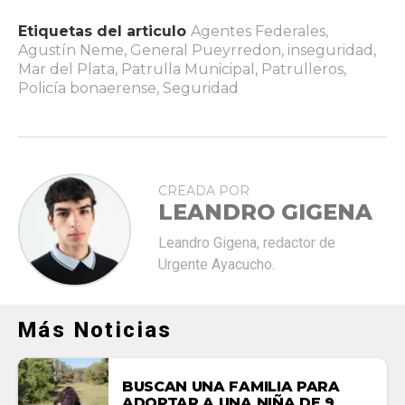
Etiquetas del articulo
Agentes Federales
,
Agustín Neme
,
General Pueyrredon
,
inseguridad
,
Mar del Plata
,
Patrulla Municipal
,
Patrulleros
,
Policía bonaerense
,
Seguridad
CREADA POR
LEANDRO GIGENA
Leandro Gigena, redactor de
Urgente Ayacucho.
Más Noticias
BUSCAN UNA FAMILIA PARA
ADOPTAR A UNA NIÑA DE 9