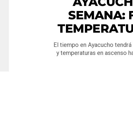
AYACUCH
SEMANA: F
TEMPERATU
El tiempo en Ayacucho tendrá 
y temperaturas en ascenso hac
Por
Leandro Gigena
Publicado hace
7 horas