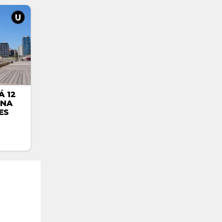
Á 12
ONA
ES