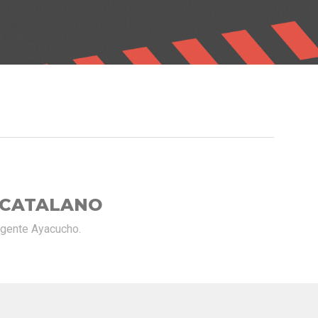
 CATALANO
rgente Ayacucho.