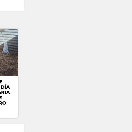
E
 DÍA
ARIA
E
RO