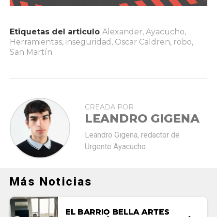
Etiquetas del articulo
Alexander
,
Ayacucho
,
Herramientas
,
inseguridad
,
Oscar Caldren
,
robo
,
San Martín
CREADA POR
LEANDRO GIGENA
Leandro Gigena, redactor de
Urgente Ayacucho.
Más Noticias
EL BARRIO BELLA ARTES