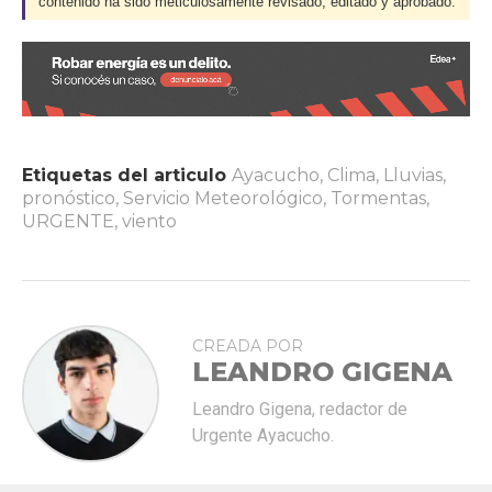
contenido ha sido meticulosamente revisado, editado y aprobado.
Etiquetas del articulo
Ayacucho
,
Clima
,
Lluvias
,
pronóstico
,
Servicio Meteorológico
,
Tormentas
,
URGENTE
,
viento
CREADA POR
LEANDRO GIGENA
Leandro Gigena, redactor de
Urgente Ayacucho.