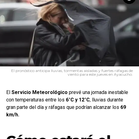
El pronóstico anticipa lluvias, tormentas aisladas y fuertes ráfagas de
viento para este jueves en Ayacucho.
El
Servicio
Meteorológico
prevé una jornada inestable
con temperaturas entre los
6°C y 12°C
, lluvias durante
gran parte del día y ráfagas que podrían alcanzar los
69
km/h.