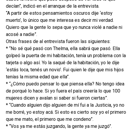
decían”, indicó en el arranque de la entrevista.
“A partir de estos pensamientos oscuros dije ‘estoy
muerto’, lo único que me interesa es decir mi verdad.
Quiero que la gente lo sepa que yo nunca violé a nadie ni
acosé a nadie”.
Otras frases de al entrevista fueron las siguientes:
* “No sé qué pasó con Thelma, ella sabrá que pasó. Ella
golpeó la puerta de mi habitación, tenía un problema con la
tarjeta o algo así. Yo la saqué de la habitación, yo le dije
‘estás loca, tenés un novio’. Fui quien le dije que mis hijos
tenías la misma edad que ella”.
* “¿Cómo puedo pensar lo que piensa ella? No tengo idea
de porqué lo hace. Si yo fuera el país creería lo que 100
mujeres dicen y avalan si saber si fueron ciertas”.
* “Cuando alguien dijo alguien de mí fui a la Justicia, yo no
me borré, yo estoy acá. Si esto es cierto soy yo el primero
que me mato, el primero que me condeno”.
* “Vos ya me estás juzgando, la gente ya me juzgó”.