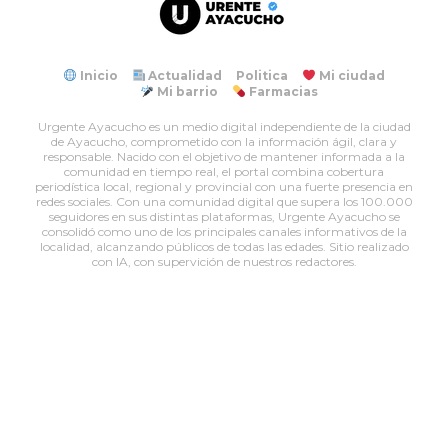
Inicio
Actualidad
Politica
Mi ciudad
Mi barrio
Farmacias
Urgente Ayacucho es un medio digital independiente de la ciudad
de Ayacucho, comprometido con la información ágil, clara y
responsable. Nacido con el objetivo de mantener informada a la
comunidad en tiempo real, el portal combina cobertura
periodística local, regional y provincial con una fuerte presencia en
redes sociales. Con una comunidad digital que supera los 100.000
seguidores en sus distintas plataformas, Urgente Ayacucho se
consolidó como uno de los principales canales informativos de la
localidad, alcanzando públicos de todas las edades. Sitio realizado
con IA, con supervición de nuestros redactores.