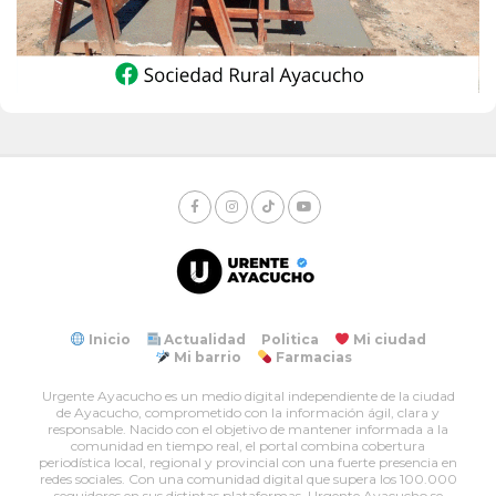
Inicio
Actualidad
Politica
Mi ciudad
Mi barrio
Farmacias
Urgente Ayacucho es un medio digital independiente de la ciudad
de Ayacucho, comprometido con la información ágil, clara y
responsable. Nacido con el objetivo de mantener informada a la
comunidad en tiempo real, el portal combina cobertura
periodística local, regional y provincial con una fuerte presencia en
redes sociales. Con una comunidad digital que supera los 100.000
seguidores en sus distintas plataformas, Urgente Ayacucho se