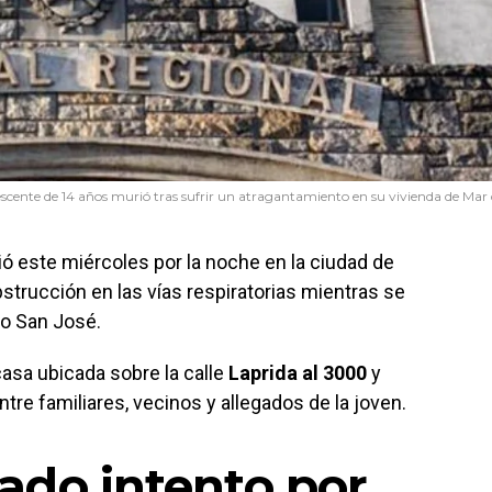
scente de 14 años murió tras sufrir un atragantamiento en su vivienda de Mar d
ó este miércoles por la noche en la ciudad de
bstrucción en las vías respiratorias mientras se
io San José.
casa ubicada sobre la calle
Laprida al 3000
y
e familiares, vecinos y allegados de la joven.
ado intento por